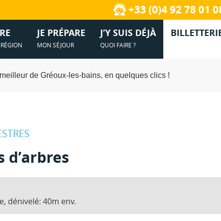
 Festivités
Manosque, la cité de Jean Giono
+33 (0)4 92 78 01 0
Hébergements
Terroir et saveurs
te à Gréoux-les-Bains
Vidéos de Gréoux-les-Bains et le 
Comment venir à Gréoux-les-Bains ?
Commerces et services
Podcast
RE
JE PRÉPARE
J’Y SUIS DÉJÀ
BILLETTERI
A RÉGION
MON SÉJOUR
QUOI FAIRE ?
Documentations
Informations pratiques
meilleur de Gréoux-les-bains, en quelques clics !
ESTRES
s d’arbres
e, dénivelé: 40m env.