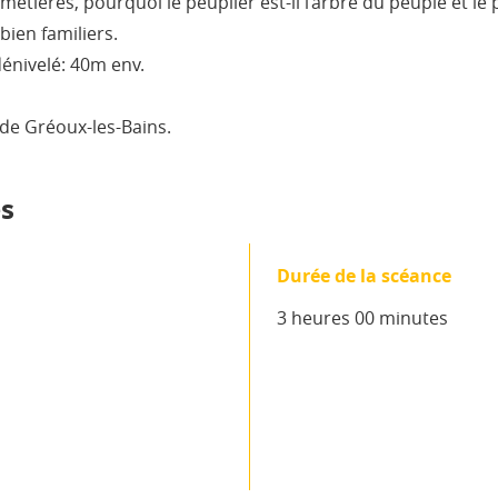
 cimetières, pourquoi le peuplier est-il l’arbre du peuple et l
ien familiers.
énivelé: 40m env.
 de Gréoux-les-Bains.
s
Durée de la scéance
3 heures 00 minutes