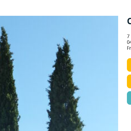
7 
0
F