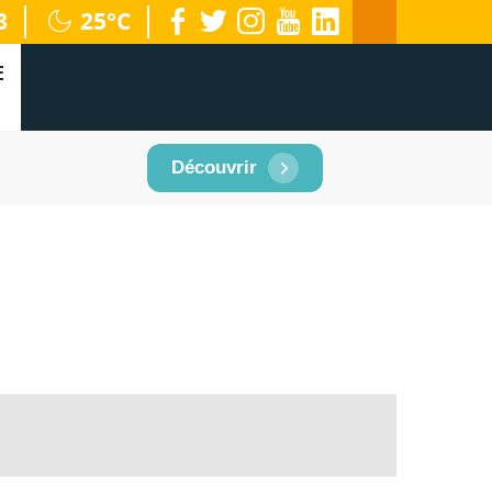
facebook
twitter
instagram
youtube
linkedin
8
25°C
territoire
E
Découvrir