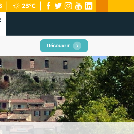
facebook
twitter
instagram
youtube
linkedin
8
23°C
territoire
E
Découvrir