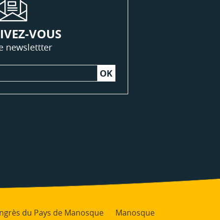
IVEZ-VOUS
e newslettter
Congrès du Pays de Manosque
Manosque