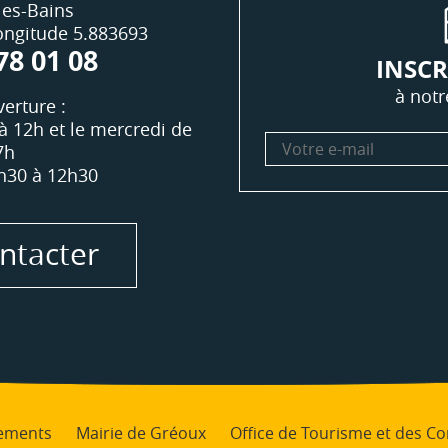
les-Bains
Longitude 5.883693
78 01 08
INSCR
à notr
erture :
à 12h et le mercredi de
Votre
7h
e-
h30 à 12h30
mail
ntacter
ements
Mairie de Gréoux
Office de Tourisme et des 