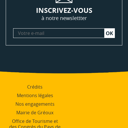
INSCRIVEZ-VOUS
à notre newslettter
Votre
e-
mail
Crédits
Mentions légales
Nos engagements
Mairie de Gréoux
Office de Tourisme et
des Congrès du Pays de