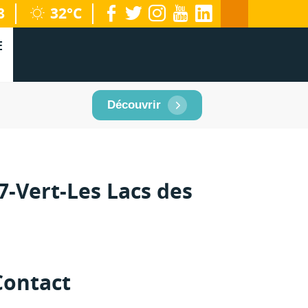
facebook
twitter
instagram
youtube
linkedin
8
32°C
territoire
E
Découvrir
7-Vert-Les Lacs des
Contact