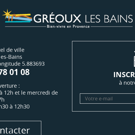
el de ville
les-Bains
Longitude 5.883693
78 01 08
INSCR
à notr
erture :
à 12h et le mercredi de
Votre
7h
e-
h30 à 12h30
mail
ntacter