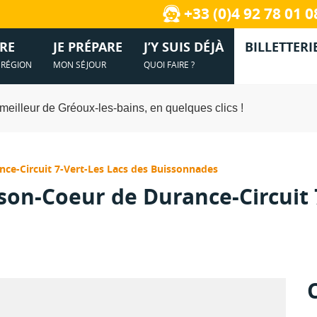
 Festivités
Manosque, la cité de Jean Giono
+33 (0)4 92 78 01 0
Hébergements
Terroir et saveurs
te à Gréoux-les-Bains
Vidéos de Gréoux-les-Bains et le 
Comment venir à Gréoux-les-Bains ?
Commerces et services
Podcast
RE
JE PRÉPARE
J’Y SUIS DÉJÀ
BILLETTERI
A RÉGION
MON SÉJOUR
QUOI FAIRE ?
Documentations
Informations pratiques
meilleur de Gréoux-les-bains, en quelques clics !
nce-Circuit 7-Vert-Les Lacs des Buissonnades
ison-Coeur de Durance-Circuit 