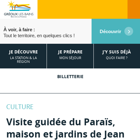
À voir, à faire :
Découvrir
Tout le territoire, en quelques clics !
JE DÉCOUVRE
JE PRÉPARE
J’Y SUIS DÉJÀ
LA STATION & LA
MON SÉJOUR
QUOI FAIRE ?
RÉGION
BILLETTERIE
CULTURE
Visite guidée du Paraïs,
maison et jardins de Jean