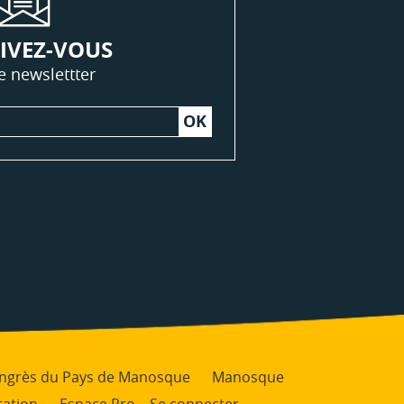
IVEZ-VOUS
e newslettter
Congrès du Pays de Manosque
Manosque