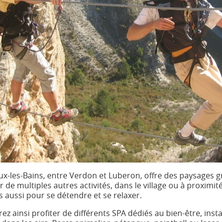
-les-Bains, entre Verdon et Luberon, offre des paysages gra
de multiples autres activités, dans le village ou à proximité, 
 aussi pour se détendre et se relaxer.
ez ainsi profiter de différents SPA dédiés au bien-être, inst