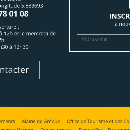
Longitude 5.883693
78 01 08
INSCR
à notr
erture :
à 12h et le mercredi de
Votre
7h
e-
h30 à 12h30
mail
ntacter
ements
Mairie de Gréoux
Office de Tourisme et des 