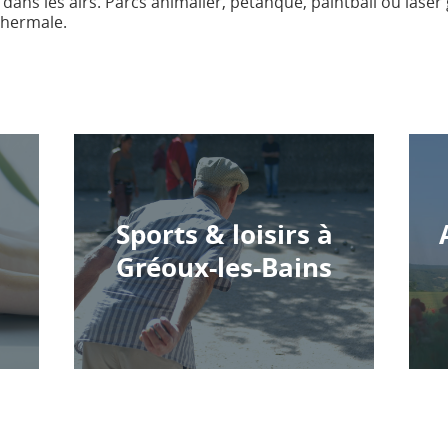
 dans les airs. Parcs animalier, pétanque, paintball ou las
thermale.
à
Sports & loisirs à
Gréoux-les-Bains