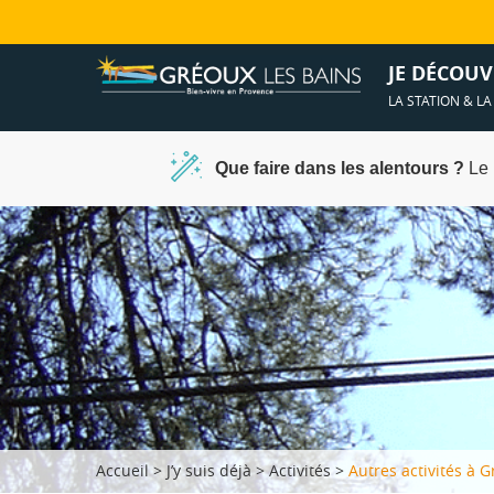
Ambiances &
Spa et déten
JE DÉCOUV
LA STATION & L
Que faire dans les alentours ?
Le 
Accueil
>
J’y suis déjà
>
Activités
>
Autres activités à 