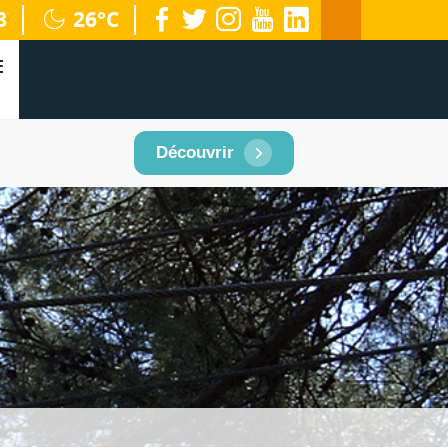
facebook
twitter
instagram
youtube
linkedin
8
26°C
territoire
E
Découvrir