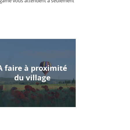
er game vous attendent à seulement
A faire à proximité
du village