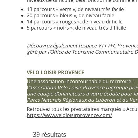
niveaux de difficulté, cela fonctionne comme en
13 parcours « verts », de niveau très facile
20 parcours « bleus », de niveau facile
14 parcours « rouges », de niveau difficile
5 parcours « noirs », de niveau très difficile
Découvrez également l’espace
VTT FFC Provenc
géré par l’Office de Tourisme Communautaire 
VELO LOISIR PROVENCE
Une association incontournable du territoire !
L’a
ssociation Vélo Loisir Provence regroupe près
une équipe d’animateurs à votre écoute pour faci
Parcs Naturels Régionaux du Luberon et du Ver
Retrouvez tous les prestataires marqués « Accueil
https://www.veloloisirprovence.com
/
39 résultats