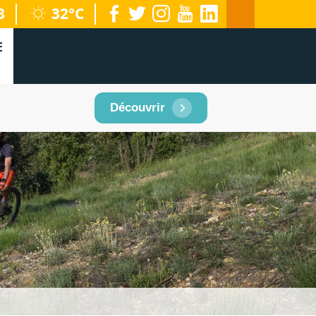
facebook
twitter
instagram
youtube
linkedin
8
32°C
territoire
E
Découvrir