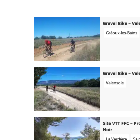
Gravel Bike – Val
Gréoux-les-Bains
Gravel Bike – Val
Valensole
Site VTT FFC – Pr
Noir
La Verdière
Sai