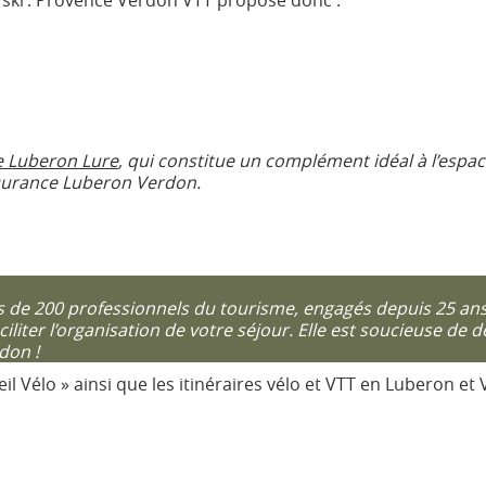
 ski : Provence Verdon VTT propose donc :
e Luberon Lure
, qui constitue un complément idéal à l’espa
Durance Luberon Verdon.
 de 200 professionnels du tourisme, engagés depuis 25 ans, à
liter l’organisation de votre séjour. Elle est soucieuse de 
don !
 Vélo » ainsi que les itinéraires vélo et VTT en Luberon et V