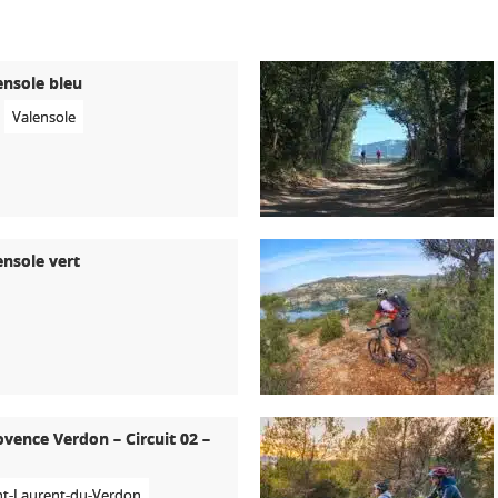
ensole bleu
Valensole
ensole vert
ovence Verdon – Circuit 02 –
nt-Laurent-du-Verdon