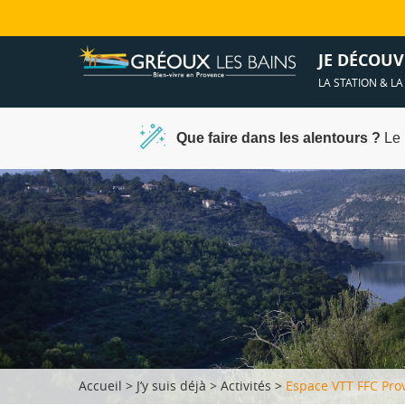
Ambiances &
Spa et déten
JE DÉCOUV
LA STATION & L
Que faire dans les alentours ?
Le 
Accueil
>
J’y suis déjà
>
Activités
>
Espace VTT FFC Pro